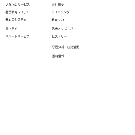
大学向けサービス
​会社概要
看護教育システム
​リスキ
リング
安心のシステム
教育CSR
導入事例
代表メッセージ
サポートサービス
ヒストリー
学習分析・研究活動
書籍情報
プライバシーポリシー
​情報セキュリティ基本方針
© Netman Co., Ltd. All Rights Reserved.