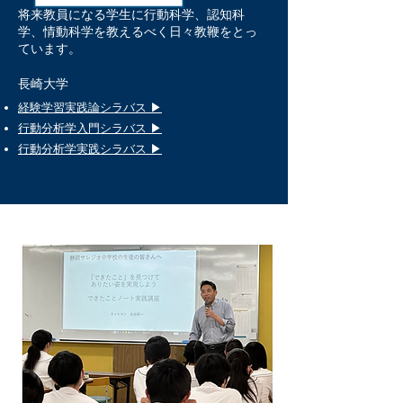
将来教員になる学生に行動科学、認知科
学、情動科学を教えるべく日々教鞭をとっ
ています。
長崎大学
経験学習実践論シラバス ▶
行動分析学入門シラバス ▶
行動分析学実践シラバス ▶