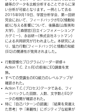
績等のデータを比較分析することでさらに深
い分析が可能となります。一例として去る
2015年9月19日、学習分析学会、第一回研
究会において、フィードバックがEQ(情動知
能)に与える影響について、後藤晶(山梨英和
大学)、三森朋宏(日立インフォメーションア
カデミー)、永谷研一(株式会社ネットマン)
による共同研究が行われました。本研究によ
り、協力行動(フィードバック)と情動の知能
(EQ)の関連性が発見されました。
行動習慣化プログラム(リーダー研修＋
Action T.C. 2ヵ月)の前後にEQ調査を実
施。
すべての受講生のEQ能力のレベルアップが
確認された。
Action T.C.(プロセス)データである、フィ
ードバックした回数、人数、文字数とEQデ
ータの相関が確認された。
特に「自己パターンの認識」「結果を見据え
た思考」や「楽観性」にポジティブな結果が