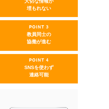
大切な情報が
埋もれない
POINT 3
教員同士の
協働が進む
POINT 4
SNSを使わず
連絡可能